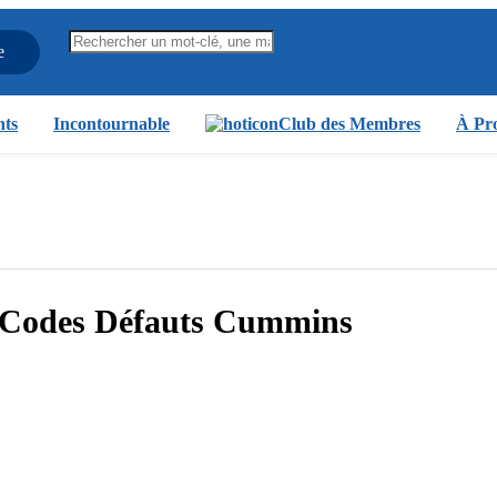
e
nts
Incontournable
Club des Membres
À Pro
s Codes Défauts Cummins