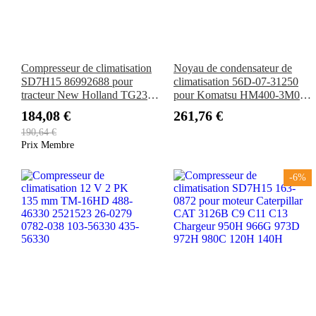
Compresseur de climatisation
Noyau de condensateur de
SD7H15 86992688 pour
climatisation 56D-07-31250
tracteur New Holland TG230
pour Komatsu HM400-3M0
T8020 TG275 T8030 T8040
HM300-5 HM400-5 HM300-
184,08 €
261,76 €
TG305 TG215 T8050 TG245
5E0 HM400-5E0 HM300-3
190,64 €
T8010
HM400-3 HM400-3R
Prix Membre
-6%