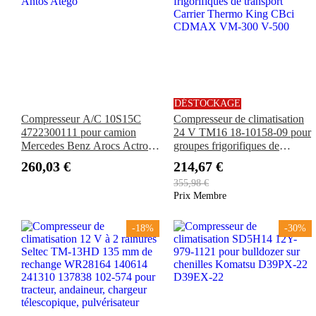
DÉSTOCKAGE
Compresseur A/C 10S15C
Compresseur de climatisation
4722300111 pour camion
24 V TM16 18-10158-09 pour
Mercedes Benz Arocs Actros
groupes frigorifiques de
Antos Atego
transport Carrier Thermo King
260,03 €
214,67 €
CBci CDMAX VM-300 V-
355,98 €
500
Prix Membre
-18%
-30%