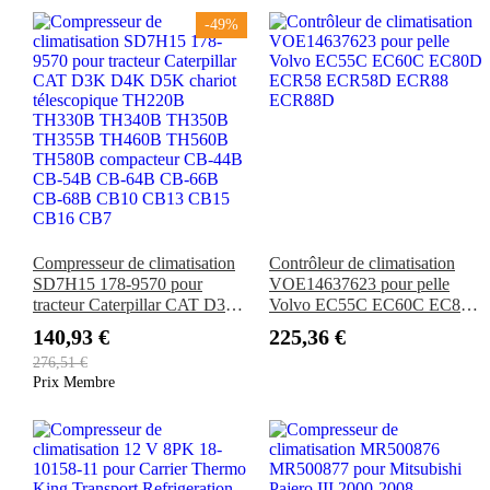
ECR58 EW60C
225CLC, 230CLC, 270CLC,
330CLC, 370C, 75C et 80C,
-49%
et chargeuse forestière 3554
Compresseur de climatisation
Contrôleur de climatisation
SD7H15 178-9570 pour
VOE14637623 pour pelle
tracteur Caterpillar CAT D3K
Volvo EC55C EC60C EC80D
D4K D5K chariot
ECR58 ECR58D ECR88
140,93 €
225,36 €
télescopique TH220B
ECR88D
276,51 €
TH330B TH340B TH350B
Prix Membre
TH355B TH460B TH560B
TH580B compacteur CB-44B
CB-54B CB-64B CB-66B
CB-68B CB10 CB13 CB15
CB16 CB7