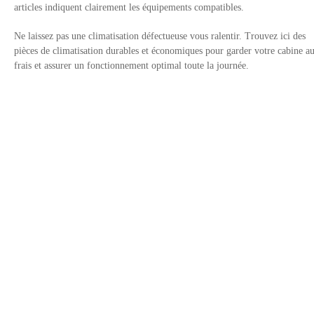
articles indiquent clairement les équipements compatibles.
Ne laissez pas une climatisation défectueuse vous ralentir. Trouvez ici des
pièces de climatisation durables et économiques pour garder votre cabine a
frais et assurer un fonctionnement optimal toute la journée.
Contactez-nous
Politique de Confidentialité
Liens du site
Approuvé par
+33 800 90 98 85
E-mail: info@fridayparts.com
©2016-2026 Hanphin Technology Co., Limited Tous droits réservés.