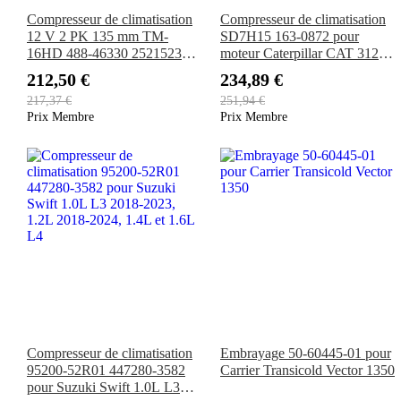
Compresseur de climatisation
Compresseur de climatisation
12 V 2 PK 135 mm TM-
SD7H15 163-0872 pour
16HD 488-46330 2521523
moteur Caterpillar CAT 3126B
26-0279 0782-038 103-56330
C9 C11 C13 Chargeur 950H
212,50 €
234,89 €
435-56330
966G 973D 972H 980C 120H
217,37 €
251,94 €
140H
Prix Membre
Prix Membre
Compresseur de climatisation
Embrayage 50-60445-01 pour
95200-52R01 447280-3582
Carrier Transicold Vector 1350
pour Suzuki Swift 1.0L L3