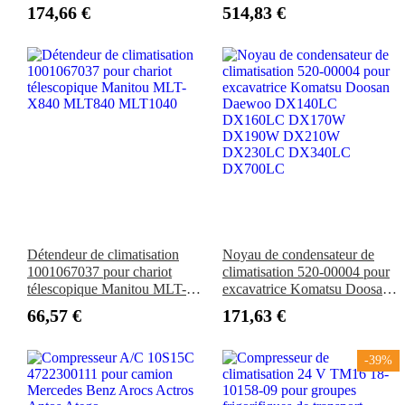
2018-2023, 1.2L 2018-2024,
174,66 €
514,83 €
1.4L et 1.6L L4
Détendeur de climatisation
Noyau de condensateur de
1001067037 pour chariot
climatisation 520-00004 pour
télescopique Manitou MLT-
excavatrice Komatsu Doosan
X840 MLT840 MLT1040
Daewoo DX140LC
66,57 €
171,63 €
DX160LC DX170W
DX190W DX210W
DX230LC DX340LC
-39%
DX700LC