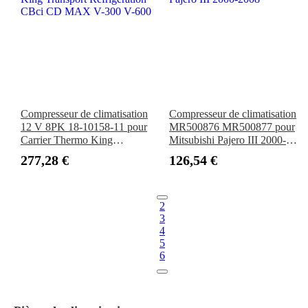
Compresseur de climatisation
Compresseur de climatisation
12 V 8PK 18-10158-11 pour
MR500876 MR500877 pour
Carrier Thermo King
Mitsubishi Pajero III 2000-
Transport Refrigeration CBci
2008
277,28 €
126,54 €
CD MAX V-300 V-600
2
3
4
5
6