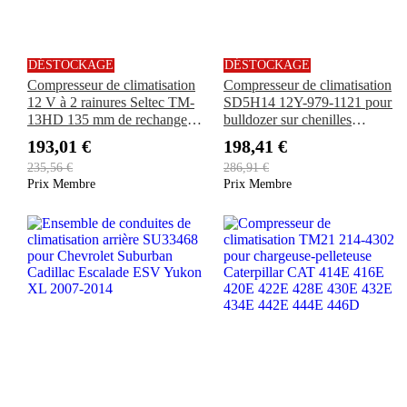
DÉSTOCKAGE
DÉSTOCKAGE
Compresseur de climatisation
Compresseur de climatisation
12 V à 2 rainures Seltec TM-
SD5H14 12Y-979-1121 pour
13HD 135 mm de rechange
bulldozer sur chenilles
WR28164 140614 241310
Komatsu D39PX-22 D39EX-
193,01 €
198,41 €
137838 102-574 pour tracteur,
22
235,56 €
286,91 €
andaineur, chargeur
Prix Membre
Prix Membre
télescopique, pulvérisateur