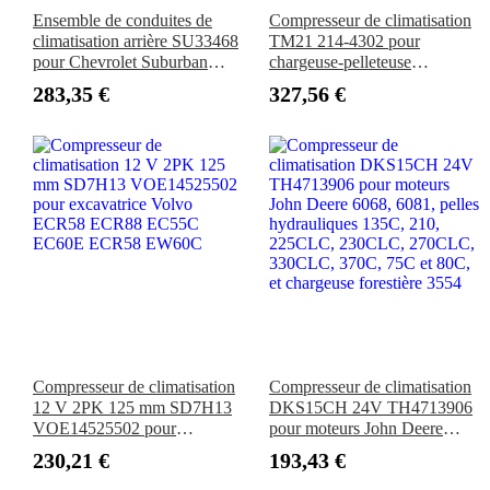
Ensemble de conduites de
Compresseur de climatisation
climatisation arrière SU33468
TM21 214-4302 pour
pour Chevrolet Suburban
chargeuse-pelleteuse
Cadillac Escalade ESV Yukon
Caterpillar CAT 414E 416E
283,35 €
327,56 €
XL 2007-2014
420E 422E 428E 430E 432E
434E 442E 444E 446D
Compresseur de climatisation
Compresseur de climatisation
12 V 2PK 125 mm SD7H13
DKS15CH 24V TH4713906
VOE14525502 pour
pour moteurs John Deere
excavatrice Volvo ECR58
6068, 6081, pelles
230,21 €
193,43 €
ECR88 EC55C EC60E
hydrauliques 135C, 210,