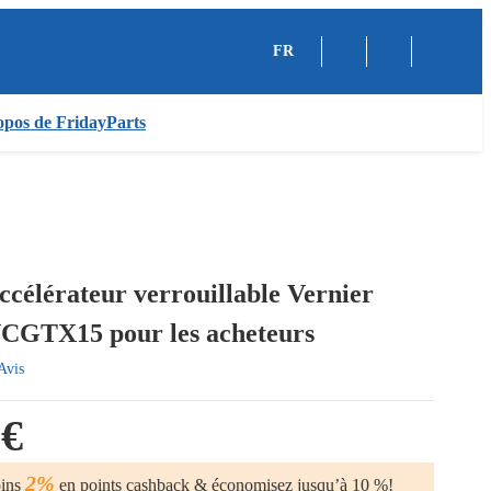
FR
pos de FridayParts
ccélérateur verrouillable Vernier
VCGTX15 pour les acheteurs
Avis
 €
2%
oins
en points cashback & économisez jusqu’à 10 %!