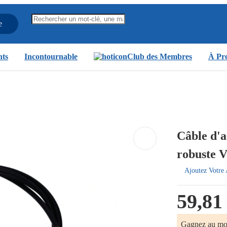
e
nts
Incontournable
Club des Membres
À Pro
Câble d'a
robuste 
Ajoutez Votre 
59,81
Gagnez au m