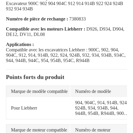
Excavateur 900C 902 904 904C 912 914 914B 922 924 924B
932 934 934B
Numéro de pièce de rechange :
7380833
Compatible avec les moteurs Liebherr :
D926, D934, D904,
DE12, DV11, DL08
Applications :
Compatible avec les excavatrices Liebherr : 900C, 902, 904,
904C, 912, 914, 914B, 922, 924, 924B, 932, 934, 934B, 934C,
944, 944B, 944C, 954, 954B, 954C, R944B
Points forts du produit
Marque de modèle compatible
Numéro de modèle
904, 904C, 914, 914B, 924,
Pour Liebherr
924B, 934, 934B, 944,
944B, 954B, R944B, 900C,
902, 912, 922, 932, 934C,
944C, 954, 954C
Marque de moteur compatible
Numéro de moteur