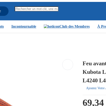
e
nts
Incontournable
Club des Membres
À Pro
Feu avan
Kubota L
L4240 L4
Ajoutez Votre 
69,34