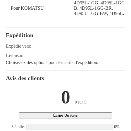
4D95L-1GG, 4D95L-1GG-
Pour KOMATSU
B, 4D95L-1GG-BR,
4D95L-1GG-BW, 4D95L-
1GG-W, 4D95L-1AA,
4D95L-1AA-7, 4D95L-
1BB, 4D95L-1CC, 4D95L-
Expédition
1DD, 4D95L-1EE, 4D95L-
1FF, 4D95L-1Z, 4D95L-1K,
4D95L-1L, 4D95LE-1A,
Expédie vers:
4D95LE-1B, 4D95LE-1B-
Livraison:
B, 4D95L-1G, 4D95L-1H,
4D95L-1J
Choisissez des options pour les tarifs d'expédition.
Avis des clients
0
0 sur 5
Écrire Un Avis
5 étoiles
0%