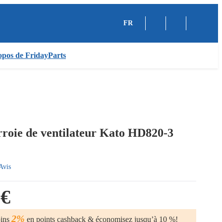
FR
pos de FridayParts
roie de ventilateur Kato HD820-3
Avis
 €
2%
oins
en points cashback & économisez jusqu’à 10 %!