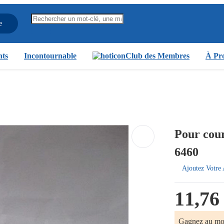
e
nts
Incontournable
Club des Membres
À Pro
Pour cour
6460
Ajoutez Votre 
11,76
Gagnez au m