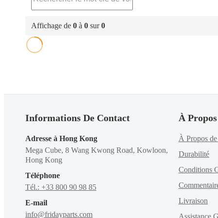
Affichage de
0
à
0
sur
0
Informations De Contact
À Propos
Adresse à Hong Kong
À Propos de 
Mega Cube, 8 Wang Kwong Road, Kowloon,
Durabilité
Hong Kong
Conditions G
Téléphone
Commentair
Tél.: +33 800 90 98 85
Livraison
E-mail
info@fridayparts.com
Assistance G