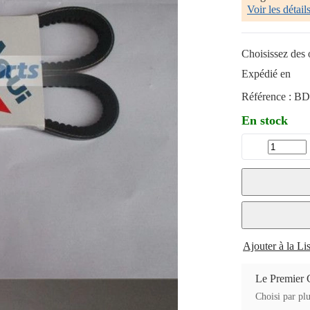
Voir les détail
Choisissez des o
Expédié en
Référence :
BD
En stock
Ajouter à la Li
Le Premier 
Choisi par plu