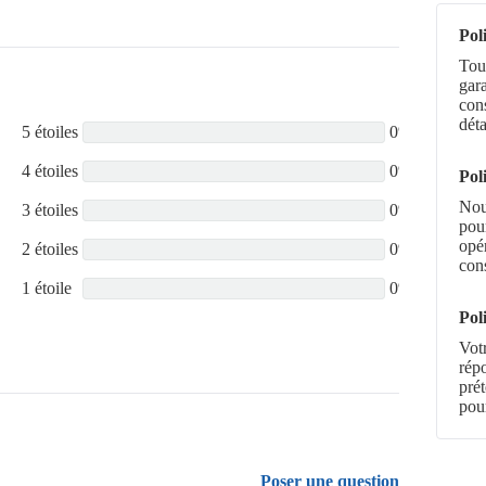
Pol
Tout
gara
con
déta
5 étoiles
0%
4 étoiles
0%
Pol
Nou
3 étoiles
0%
pour
opér
2 étoiles
0%
con
1 étoile
0%
Pol
Votr
rép
pré
pour
Poser une question