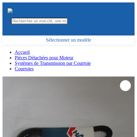
Sélectionner un modèle
Accueil
Pièces Détachées pour Moteur
Systèmes de Transmission par Courroie
Courroies