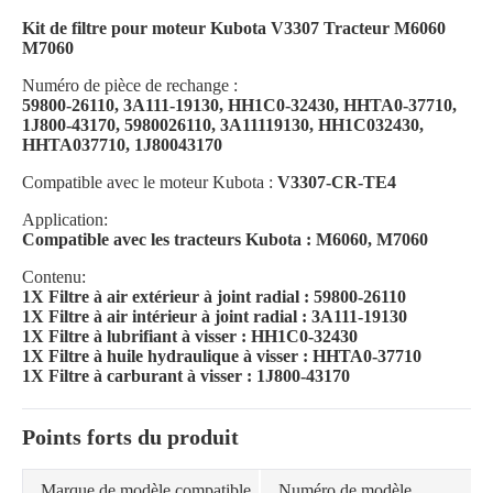
Kit de filtre pour moteur Kubota V3307 Tracteur M6060
M7060
Numéro de pièce de rechange :
59800-26110, 3A111-19130, HH1C0-32430, HHTA0-37710,
1J800-43170, 5980026110, 3A11119130, HH1C032430,
HHTA037710, 1J80043170
Compatible avec le moteur Kubota :
V3307-CR-TE4
Application:
Compatible avec les tracteurs Kubota : M6060, M7060
Contenu:
1X Filtre à air extérieur à joint radial : 59800-26110
1X Filtre à air intérieur à joint radial : 3A111-19130
1X Filtre à lubrifiant à visser : HH1C0-32430
1X Filtre à huile hydraulique à visser : HHTA0-37710
1X Filtre à carburant à visser : 1J800-43170
Points forts du produit
Marque de modèle compatible
Numéro de modèle