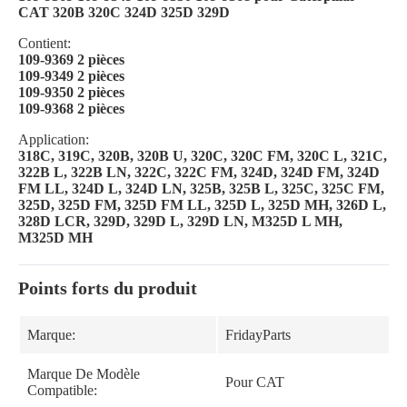
CAT 320B 320C 324D 325D 329D
Contient:
109-9369 2 pièces
109-9349 2 pièces
109-9350 2 pièces
109-9368 2 pièces
Application:
318C, 319C, 320B, 320B U, 320C, 320C FM, 320C L, 321C,
322B L, 322B LN, 322C, 322C FM, 324D, 324D FM, 324D
FM LL, 324D L, 324D LN, 325B, 325B L, 325C, 325C FM,
325D, 325D FM, 325D FM LL, 325D L, 325D MH, 326D L,
328D LCR, 329D, 329D L, 329D LN, M325D L MH,
M325D MH
Points forts du produit
Marque:
FridayParts
Marque De Modèle
Pour CAT
Compatible: