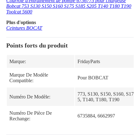
Courroie d'entraînement de pompe 6736775 pour chargeuse
Bobcat 753 S130 S150 S160 S175 S185 S205 T140 T180 T190
Toolcat 5600
Plus d'options
Ceintures BOCAT
Points forts du produit
Marque:
FridayParts
Marque De Modèle
Pour BOBCAT
Compatible:
773, S130, S150, S160, S175, 
Numéro De Modèle:
5, T140, T180, T190
Numéro De Pièce De
6735884, 6662997
Rechange: