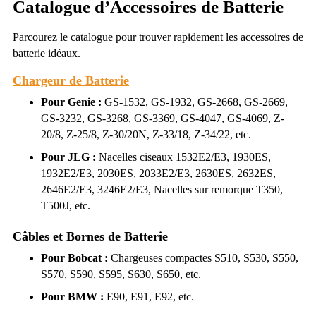
Catalogue d’Accessoires de Batterie
Parcourez le catalogue pour trouver rapidement les accessoires de
batterie idéaux.
Chargeur de Batterie
Pour Genie :
GS-1532, GS-1932, GS-2668, GS-2669,
GS-3232, GS-3268, GS-3369, GS-4047, GS-4069, Z-
20/8, Z-25/8, Z-30/20N, Z-33/18, Z-34/22, etc.
Pour JLG :
Nacelles ciseaux 1532E2/E3, 1930ES,
1932E2/E3, 2030ES, 2033E2/E3, 2630ES, 2632ES,
2646E2/E3, 3246E2/E3, Nacelles sur remorque T350,
T500J, etc.
Câbles et Bornes de Batterie
Pour Bobcat :
Chargeuses compactes S510, S530, S550,
S570, S590, S595, S630, S650, etc.
Pour BMW :
E90, E91, E92, etc.